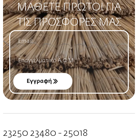
ΜΑΘΕΤΕ ΠΡΩΤΟΙ ΓΙΑ
ΤΙΣ ΠΡΟΣΦΟΡΕΣ ΜΑΣ
Email
*
Name
*
Εγγραφή
23250 23480 - 25018