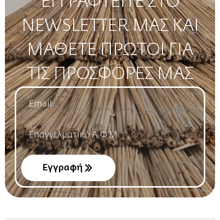
ΕΓΓΡΑΦΤΕΙΤΕ ΣΤΟ
NEWSLETTER ΜΑΣ ΚΑΙ
ΜΑΘΕΤΕ ΠΡΩΤΟΙ ΓΙΑ
ΤΙΣ ΠΡΟΣΦΟΡΕΣ ΜΑΣ
Email
*
Name
*
Εγγραφή